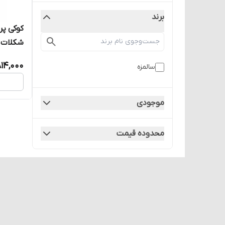
برند
کوکی پر
عددی
14,000
سالمزه
موجودی
محدوده قیمت