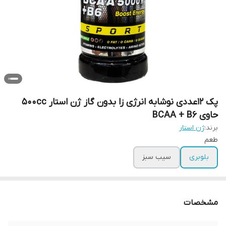
پک 12عددی نوشابه انرژی زا بدون گاز ژن استار 500cc
حاوی BCAA + B6
برند:
ژن استار
طعم
بلوبری
سیب سبز
مشخصات