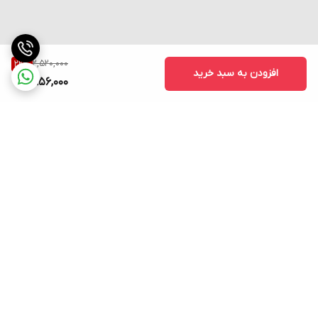
⚠️
توجه:
مقدار مصرف دقیق را با توجه به دستورالعمل روی محصول و یا
توصیه مربی یا متخصص تغذیه ورزشی خود تنظیم کنید.
جمع‌بندی نهایی
2,520,000
22
%
افزودن به سبد خرید
اگر به دنبال یک
مکمل انرژی‌زای مؤثر
هستید که همزمان
از عضلات شما
1,956,000
محافظت کند
و
فرآیند ریکاوری را تسریع نماید
،
نوشیدنی بدون گاز BCAA
+ B6 ژن استار
گزینه‌ای علمی و مطمئن است. این محصول می‌تواند
همراهی قابل اعتماد برای شما در مسیر رسیدن به اهداف ورزشی و بدنی
باشد.
📞
برای مشاوره رایگان و ثبت سفارش، با شماره 09303827127 تماس
بگیرید.
برگشت به بالا