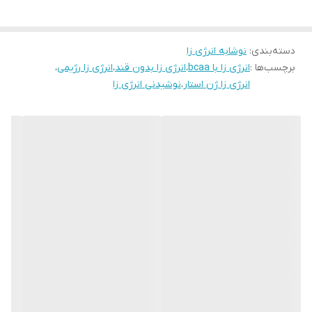
ترکیب هوشمندانه
لوسین، ایزولوسین و والین
در کنار
ویتامین B6
باعث
شده این محصول نه‌تنها در طول تمرینات سخت و طولانی از تحلیل
دسته‌بندی
:
نوشابه انرژی زا
عضلات جلوگیری کند، بلکه انرژی سریع و پایدار را برای بدن شما فراهم
برچسب‌ها :
انرژی زا با bcaa
،
انرژی زا بدون قند
،
انرژی زا رژیمی
،
نماید.
انرژی زا ژن استار
،
نوشیدنی انرژی زا
مهم‌ترین فواید و ویژگی‌های BCAA + B6 ژن استار
✅
تأمین انرژی فوری:
بهترین گزینه برای تمرینات سنگین و استقامتی.
✅
جلوگیری از تخریب عضلات:
اثر ضدکاتابولیک قدرتمند.
✅
حمایت از رشد و ترمیم عضلات:
سنتز پروتئین را افزایش می‌دهد.
✅
تسریع ریکاوری پس از تمرین:
کاهش درد و کوفتگی عضلانی.
✅
کاهش احساس خستگی و افزایش تمرکز:
عملکرد ذهن و بدن را
بهبود می‌بخشد.
✅
تقویت متابولیسم پروتئین‌ها:
با کمک ویتامین B6.
✅
کاربرد چندگانه:
مناسب برای مصرف قبل، حین و بعد از تمرین.
نقش BCAA در بدنسازی و ورزش‌های استقامتی