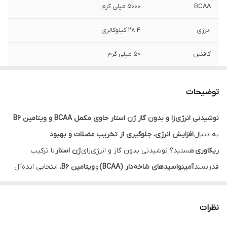
BCAA
5000 میلی گرم
انرژی
28.4 کیلوکالری
کافئین
50 میلی گرم
ویتامین B6
20 میلی گرم
توضیحات
تائورین
50 میلی گرم
نوشیدنی انرژی‌زا و بدون گاز ژن استار حاوی مکمل BCAA و ویتامین B6
قند
صفر
به دنبال
افزایش انرژی، جلوگیری از تخریب عضلات و بهبود
ریکاوری
هستید؟ نوشیدنی بدون گاز و انرژی‌زای
ژن استار
با ترکیب
قدرتمند
آمینواسیدهای شاخه‌دار (BCAA)
و
ویتامین B6
، انتخابی ایده‌آل
برای رسیدن به اهدافتان است. این محصول یک مکمل ضروری برای
ورزشکاران حرفه‌ای و علاقه‌مندان به تناسب اندام محسوب می‌شود.
نظرات
چرا مکمل BCAA + B6 ژن استار؟