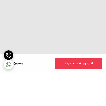
ترکیب
عربیکا برزیل (۹۰٪) + روبوستا ویتنام و چری (۱۰٪)
دانه‌ها
وزن
یک کیلوگرم (۱۰۰۰ گرم) – مناسب مصرف روزانه
دان
(دانه کامل) /
آسیاب شده
(تنظیم شده برای
نوع عرضه
اسپرسو)
مناسب
دستگاه‌های
اسپرسوساز خانگی
برای
فرمولاسیون
جدید و به‌روز – تجربه‌ای تازه از قهوه
افزودن به سبد خرید
2,550,000
دان یا آسیاب شده؟ کدام را انتخاب کنیم؟
ما این
قهوه ترکیبی
را در دو نوع به بازار عرضه کرده‌ایم تا مطابق
با نیاز و سلیقه شما باشد:
✅
نوع دان (دانه کامل):
مناسب برای افرادی که
آسیاب‌کننده اختصاصی
دارند و به
تازگی و