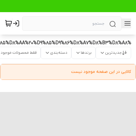
%D8%A7%D9%86%D8%B1%DA%98%DB%8C%20%D8%B2%D8%A7%DB%8C%20%D9%82%DB%8C%D9%85%D8%AA%20%D9%85%D9%86%D8%A7%D8%B3%D8%A8
جدیدترین
برندها
دسته‌بندی
فقط محصولات موجود
کالایی در این صفحه موجود نیست