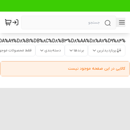
%D9%85%D8%AD%D8%B5%D9%88%D9%84%D8%A7%D8%AA%20%DA%A9%D8%B1%DB%8C%D8%B3%D8%AA%D8%A7%D9%84
پربازدیدترین
برندها
دسته‌بندی
فقط محصولات موجو
کالایی در این صفحه موجود نیست