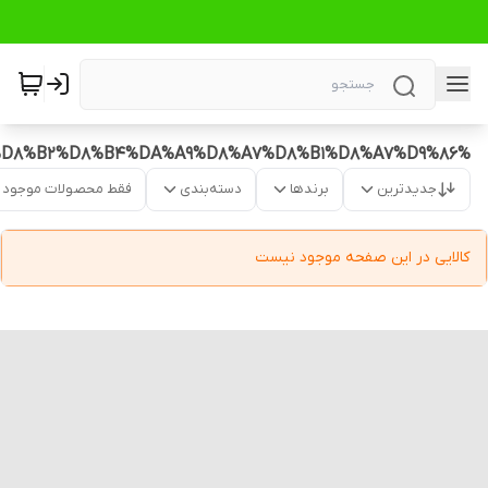
%D9%85%DB%8C%D8%A7%D9%86%D9%88%D8%B9%D8%AF%D9%87%20%D8%A7%D9%86%D8%B1%DA%98%DB%8C%D8%B2%D8%A7%20%D8%A8%D8%B1%D8%A7%DB%8C%20%D9%88%D8%B1%D8%B2%D8%B4%DA%A9%D8%A7%D8%B1%D8%A7%D9%86
جدیدترین
برندها
دسته‌بندی
فقط محصولات موجود
کالایی در این صفحه موجود نیست