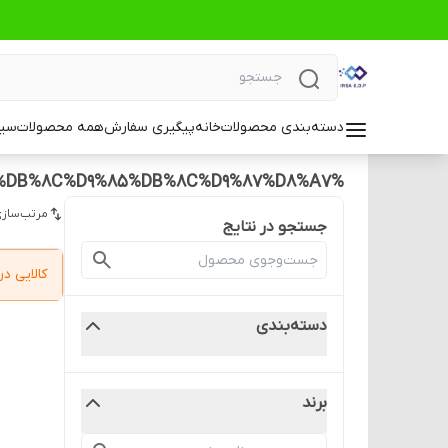
دسته‌بندی محصولات
خانه
پیگیری سفارش
همه محصولات
سیا
%D9%88%D8%B1%D8%B2%D8%B4%DA%A9%D8%A7%D8%B1%D8%A7%D9%86%20%D9%88%20%D8%B1%DA%98%DB%8C%D9%85%DB%8C%D9%87%D8%A7
مرتب‌سازی
جستجو در نتایج
کالایی 
دسته‌بندی
برند