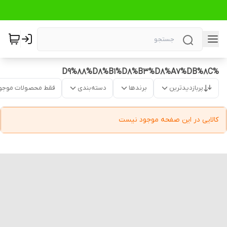
%D9%88%D8%B1%D8%B3%D8%A7%DB%8C
پربازدیدترین
برندها
دسته‌بندی
فقط محصولات موجو
کالایی در این صفحه موجود نیست