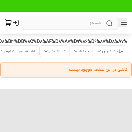
%D9%BE%D8%B1%D9%88%D8%AA%D8%A6%DB%8C%D9%86%20%D8%A8%D8%A7%D8%B1%20%D8%A8%D8%A7%20%D8%A2%D9%86%D8%AA%DB%8C%D8%A7%DA%A9%D8%B3%DB%8C%D8%AF%D8%A7%D9%86%D9%87%D8%A7
جدیدترین
برندها
دسته‌بندی
فقط محصولات موجود
کالایی در این صفحه موجود نیست