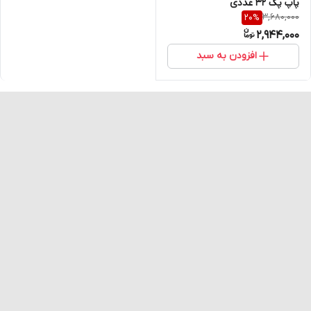
پاپ پک 32 عددی
3,680,000
20
%
2,944,000
افزودن به سبد