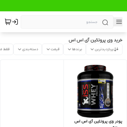
خرید وی پروتئین آی اس اس
پربازدیدترین
برندها
قیمت
دسته‌بندی
فقط م
پودر وی پروتئین آی اس اس