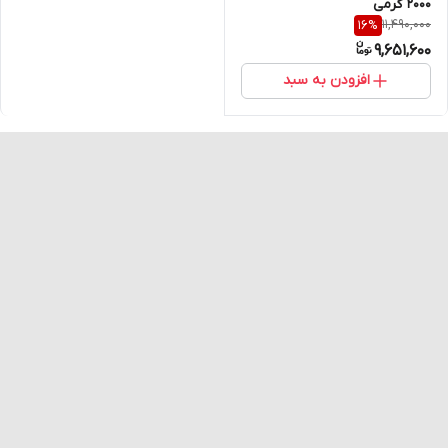
2000 گرمی
11,490,000
16
%
9,651,600
افزودن به سبد