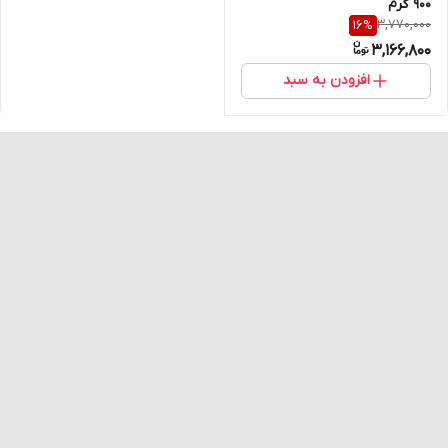
900 گرم
3,770,000
16
%
3,166,800
افزودن به سبد