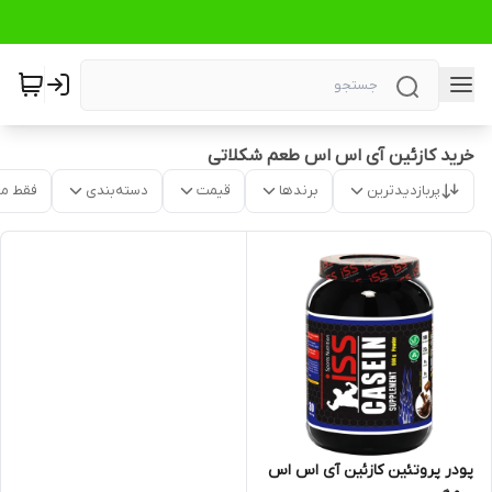
خرید کازئین آی اس اس طعم شکلاتی
پربازدیدترین
برندها
قیمت
دسته‌بندی
فقط م
پودر پروتئین کازئین آی اس اس