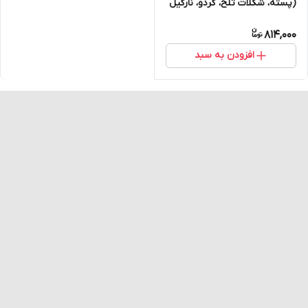
(پسته، شکلات تلخ، گردو، نارگیل
و قهوه) پک 10 عددی
814,000
افزودن به سبد