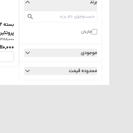
برند
چاربان
پروتئین
,388,000
,910,000
موجودی
محدوده قیمت