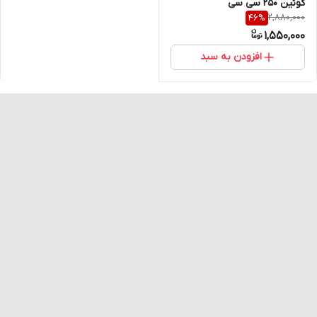
کوئین 250 سی سی
2,880,000
46
%
1,550,000
افزودن به سبد