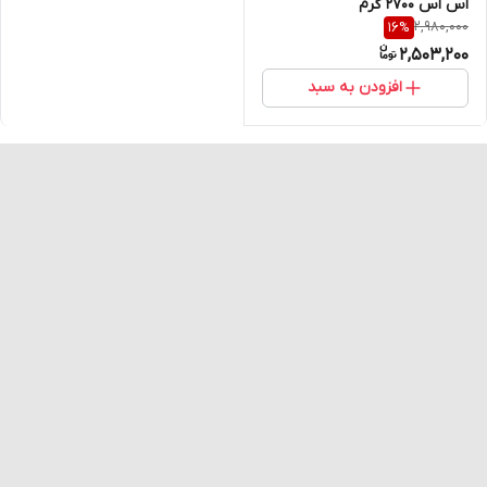
اس اس 2700 گرم
2,980,000
16
%
2,503,200
افزودن به سبد