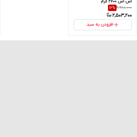
اس اس 2700 گرم
2,980,000
16
%
2,503,200
افزودن به سبد