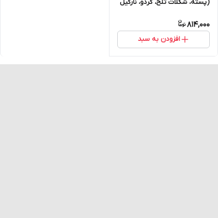
(پسته، شکلات تلخ، گردو، نارگیل
و قهوه) پک 10 عددی
814,000
افزودن به سبد