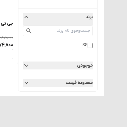
برند
جی تی مس 2700
4,970,000
174,800
ISS
موجودی
محدوده قیمت