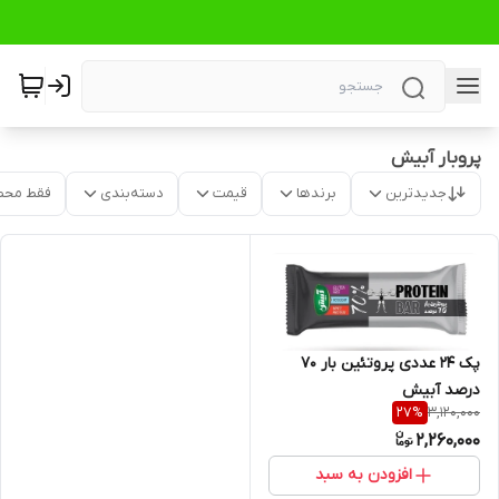
پروبار آبیش
جدیدترین
برندها
قیمت
دسته‌بندی
فقط محص
پک 24 عددی پروتئین بار 70
درصد آبیش
3,120,000
27
%
2,260,000
افزودن به سبد