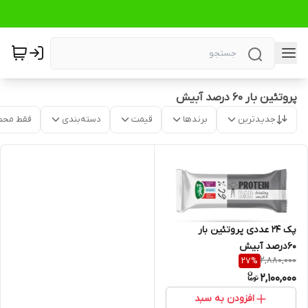
پروتئین بار ۶۰ درصد آبیش
جدیدترین
برندها
قیمت
دسته‌بندی
فقط محص
پک 24 عددی پروتئین بار
60درصد آبیش
2,880,000
27
%
2,100,000
افزودن به سبد