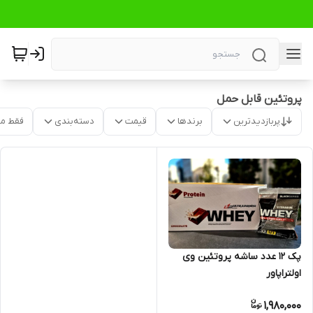
پروتئین قابل حمل
پربازدیدترین
برندها
قیمت
دسته‌بندی
فقط م
پک 12 عدد ساشه پروتئین وی
اولتراپاور
1,980,000