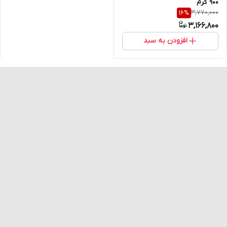
900 گرم
3,770,000
16
%
3,166,800
افزودن به سبد