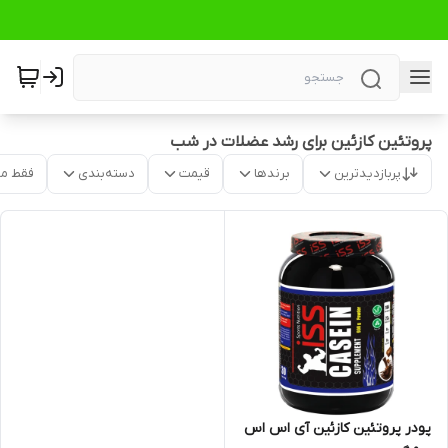
پروتئین کازئین برای رشد عضلات در شب
پربازدیدترین
برندها
قیمت
دسته‌بندی
فقط م
پودر پروتئین کازئین آی اس اس