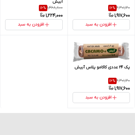
آبیش
1,468,800
2,301,120
16
%
16
%
1,224,000
1,917,600
افزودن به سبد
افزودن به سبد
پک 24 عددی کاکامو پلاس آبیش
2,301,120
16
%
1,917,600
افزودن به سبد