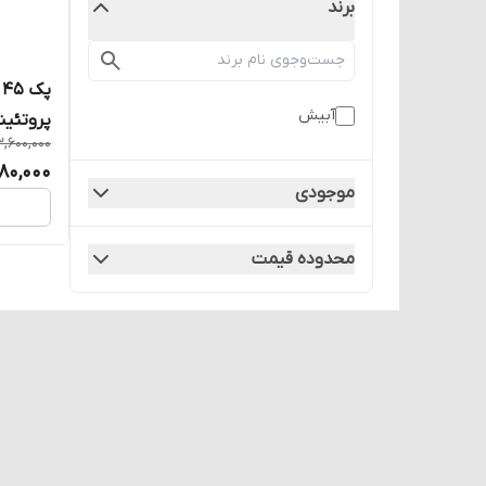
برند
آبیش
پروتئین
3,600,000
680,000
موجودی
محدوده قیمت