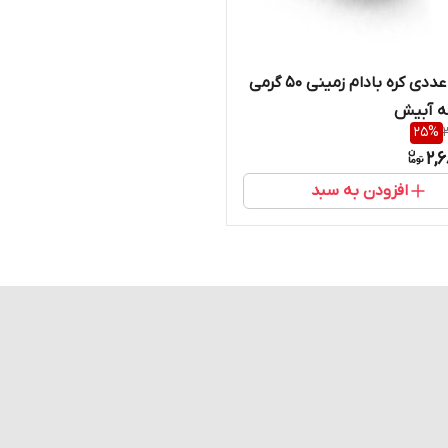
پک 45 عددی کره بادام زمینی 50 گرمی
ه آبیش
25
%
2,
افزودن به سبد