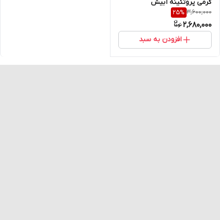
گرمی پروتئینه آبیش
3,600,000
25
%
2,680,000
افزودن به سبد