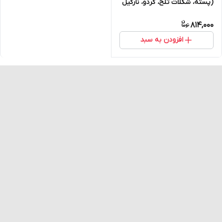
(پسته، شکلات تلخ، گردو، نارگیل
و قهوه) پک 10 عددی
814,000
افزودن به سبد