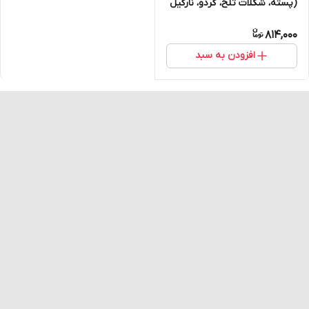
(پسته، شکلات تلخ، گردو، نارگیل
و قهوه) پک 10 عددی
814,000
افزودن به سبد