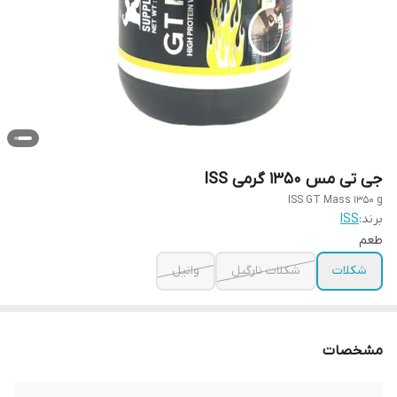
جی تی مس 1350 گرمی ISS
ISS GT Mass 1350 g
برند:
ISS
طعم
شکلات
شکلات نارگیل
وانیل
مشخصات