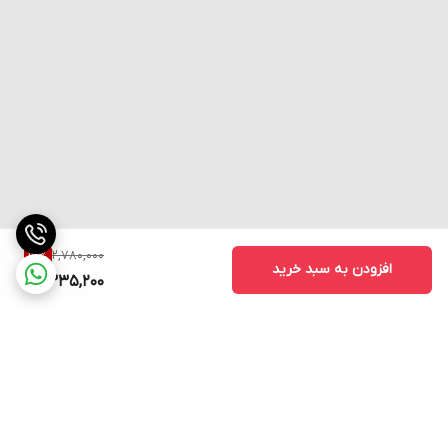
اشتها). در چنین مواردی، مصرف
مکمل‌های گینر
برای ورزشکاران ترجیح
دارد.
میزان قند موجود در محصول
کربوهیدرات موجود در گینرها از دو نوع کربوهیدرات‌های پیچیده و قندها
تشکیل شده است.
میزان قند بالاتر از ۶ گرم در ۱۰۰ گرم
، نشان دهنده
میزان بالای قند در گینر می‌باشد.
این محصول دارای
۷.۷ گرم قند در ۱۰۰ گرم
می‌باشد. وجود قندهای ساده
در کنار کربوهیدرات پیچیده باعث افزایش سطح انسولین بعد از تمرین
2,780,000
16
%
می‌شود. افزایش سطح انسولین نیز به ورود گلوکز و آمینواسید به
افزودن به سبد خرید
2,335,200
عضلات و ساخت عضلات و گلیکوژن کمک می‌کند.
پروتئین موجود در جی تی مس آی اس اس
این محصول حاوی
مخلوطی از سه نوع پروتئین
است:
پروتئین وی کنسانتره
کنسانتره پروتئین شیر