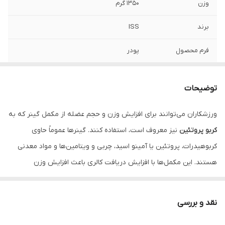
وزن
1350 گرم
برند
ISS
فرم محصول
پودر
جنس محفظه
پلاستیکی
توضیحات
طعم
شکلات، شکلات نارگیل، وانیل
ورزشکاران می‌توانند برای افزایش وزن و حجم عضله از مکمل گینر که به
شرکت سازنده
اکسیر گستر صبا
کربو پروتئین
نیز معروف است، استفاده کنند. گینرها عموماً حاوی
کربوهیدرات، پروتئین یا آمینو اسید، چربی و ویتامین‌ها و مواد معدنی
هستند. این مکمل‌ها با افزایش دریافت کالری باعث افزایش وزن
می‌شوند.
نقد و بررسی
نسبت کربوهیدرات به پروتئین در گینرها