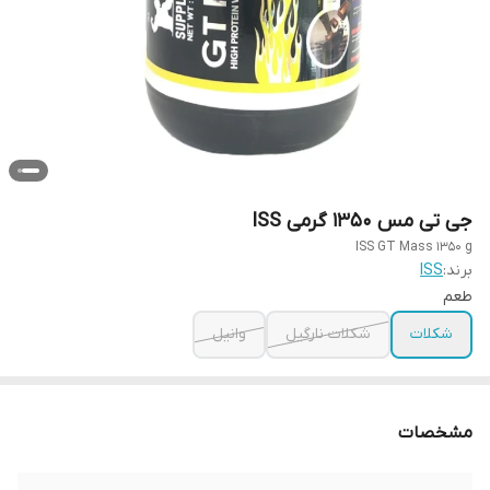
جی تی مس 1350 گرمی ISS
ISS GT Mass 1350 g
برند:
ISS
طعم
شکلات
شکلات نارگیل
وانیل
مشخصات