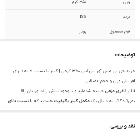
وزن
1350 گرم
برند
ISS
فرم محصول
پودر
جنس محفظه
پلاستیکی
توضیحات
طعم
شکلات، شکلات نارگیل، وانیل
خرید جی تی مس آی اس اس ۱۳۵۰ گرمی | گینر با نسبت ۵ به ۱ برای
شرکت سازنده
اکسیر گستر صبا
افزایش وزن و حجم عضلانی
آیا از
لاغری مزمن
خسته شده‌اید و با وجود تلاش زیاد، وزنتان بالا
نمی‌آید؟ آیا به دنبال یک
مکمل گینر باکیفیت
هستید که با
نسبت بالای
کربوهیدرات
، به
افزایش وزن سریع و حجم عضلانی
شما کمک کند؟
جی تی
مس آی اس اس ۱۳۵۰ گرمی (GT Mass ISS)
، محصولی از
برند معتبر
نقد و بررسی
ISS
، یک گینر حرفه‌ای با
نسبت کربوهیدرات به پروتئین تقریباً ۵ به ۱