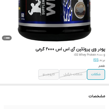
پودر وی پروتئین آی اس اس 2000 گرمی
iSS Whey Protein 2000 g
برند:
ISS
طعم
شکلات
شکلات نارگیل
کاپوچینو
مشخصات