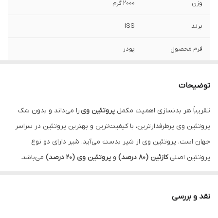
وزن
2000 گرم
برند
ISS
فرم محصول
پودر
جنس محفظه
پلاستیکی
توضیحات
طعم
شکلات، شکلات نارگیل، کاپوچینو
تقریباً هر بدنسازی اهمیت مکمل
پروتئین وی
را می‌داند و بدون شک
شرکت سازنده
اکسیر گستر صبا
پروتئین وی پرطرفدارترین، با کیفیت‌ترین و بهترین پروتئین در سراسر
جهان است. پروتئین وی از شیر بدست می‌آید. شیر دارای دو نوع
پروتئین اصلی
کازئین (۸۰ درصد)
و
پروتئین وی (۲۰ درصد)
می‌باشد.
محققان دریافتند که پروتئین وی نسبت به سایر منابع پروتئینی حاوی
ترکیبات کاملی از اسیدهای آمینه ضروری و غیر ضروری است و غلظت
نقد و بررسی
اسید آمینه‌های آن متناسب با نیاز ورزشکاران می‌باشد. مصرف مداوم