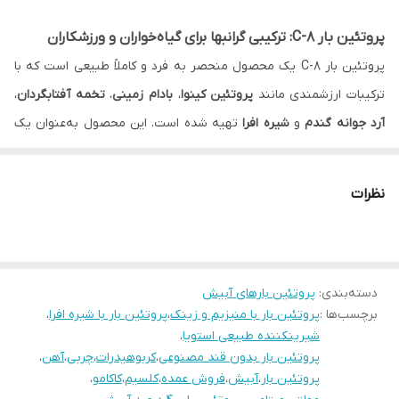
کلسیم
27.5 میلی گرم
پروتئین بار C-8: ترکیبی گرانبها برای گیاه‌خواران و ورزشکاران
آهن
1.8 میلی گرم
پروتئین بار C-8 یک محصول منحصر به فرد و کاملاً طبیعی است که با
فیبر
110 میلی گرم
ترکیبات ارزشمندی مانند
پروتئین کینوا
،
بادام زمینی
،
تخمه آفتابگردان
،
آرد جوانه گندم
و
شیره افرا
تهیه شده است. این محصول به‌عنوان یک
پتاسیم
110 میلی گرم
جایگزین عالی برای پروتئین حیوانی، بهترین انتخاب برای افراد گیاه‌خوار و
ورزشکاران است. 20 درصد از حجم این پروتئین بار را پروتئین کینوا
نظرات
تشکیل می‌دهد که آن را به یک منبع غنی از پروتئین گیاهی تبدیل کرده
است.
میدونی آبیش کلی پروتئین بارهای دیگه هم داره که همه نیازهای شما
دسته‌بندی
:
پروتئین بارهای آبیش
رو میتونه برطرف کنه؟ اینجا رو ببین
برچسب‌ها :
پروتئین بار با منیزیم و زینک
،
پروتئین بار با شیره افرا
،
ویژگی‌های پروتئین بار C-8:
شیرینکننده طبیعی استویا
،
ترکیبات طبیعی و گرانبها:
پروتئین کینوا، بادام زمینی، تخمه
پروتئین بار بدون قند مصنوعی
،
کربوهیدرات
،
چربی
،
آهن
،
پروتئین بار
،
آبیش
،
فروش عمده
،
کلسیم
،
کاکامو
،
آفتابگردان، آرد جوانه گندم و شیره افرا.