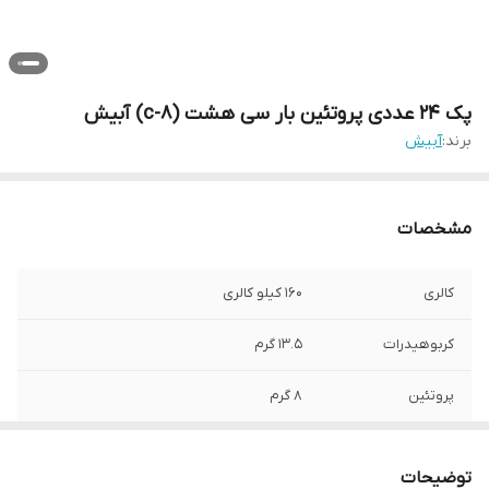
پک 24 عددی پروتئین بار سی هشت (c-8) آبیش
برند:
آبیش
مشخصات
کالری
160 کیلو کالری
کربوهیدرات
13.5 گرم
پروتئین
8 گرم
چربی
4.6 گرم
توضیحات