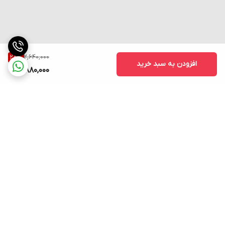
2,640,000
28
%
افزودن به سبد خرید
1,880,000
برگشت به بالا