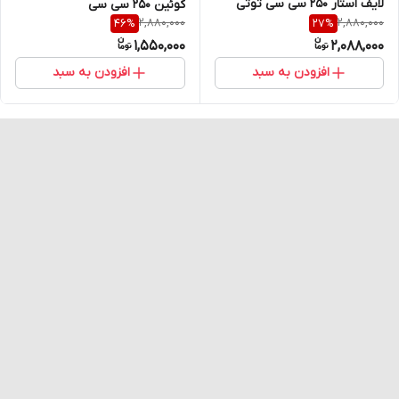
لایف استار 250 سی سی توتی
کوئین 250 سی سی
2,880,000
2,880,000
46
%
27
%
فروتی
1,550,000
2,088,000
افزودن به سبد
افزودن به سبد