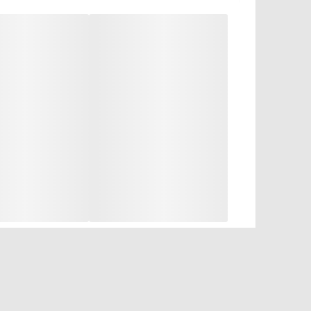
مشخصه
طعم
ویتامین‌ها
نوع بسته‌بندی
کافئین
قند
گازدار
طعم‌دار