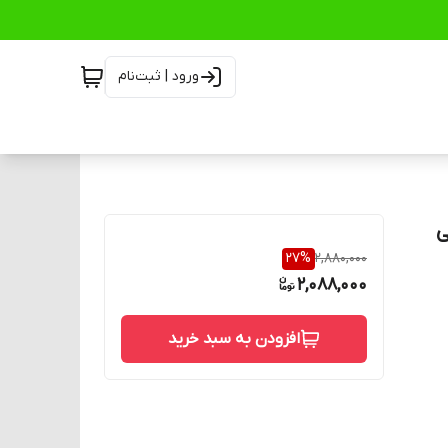
ورود | ثبت‌نام
 توتی
27
%
2,880,000
2,088,000
افزودن به سبد خرید