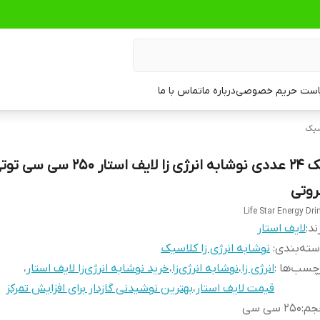
ست حریم خصوصی
درباره ما
تماس با ما
سیک
پک 24 عددی نوشابه انرژی زا لایف استار 250 سی سی
روتی
Life Star Energy Dri
ند:
لایف استار
ته‌بندی
:
نوشابه انرژی زا کلاسیک
چسب‌ها :
انرژی زا
،
نوشابه انرژی‌زا
،
خرید نوشابه انرژی‌زا لایف استار
،
قیمت لایف استار
،
بهترین نوشیدنی گازدار برای افزایش تمرکز
جم
:
250 سی سی