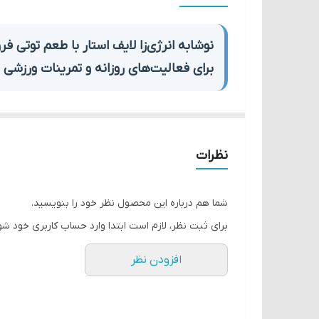
نوع بسته بندی
نوشابه انرژی‌زا لایف استار با طعم توتی فر
برای فعالیت‌های روزانه و تمرینات ورزشی
ر
معرفی محصول
نظرات
نوشابه انرژی‌زا
لایف استار (Life Star)
با
طعم توتی فروت
✓
طعم توتی فروتی
: طعمی شیرین و دلپذیر برای همه س
شما هم درباره این محصول نظر خود را بنویسید.
✓
حاوی ویتامین‌های گروه ب:
B1، B2، B3، B5، B6، B12
برای ثبت نظر، لازم است ابتدا وارد حساب کاربری خود شو
✓
دارای کافئین
: افزایش هوشیاری و تمرکز
افزودن نظر
مشخصات محصول