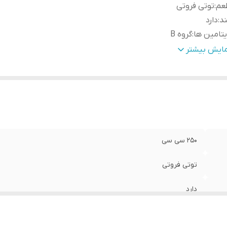
عم
:
توتی فروتی
د
:
دارد
تامین ها
:
گروه B
ع بسته بندی
:
قوطی
مایش بیشتر
250 سی سی
توتی فروتی
دارد
گروه B