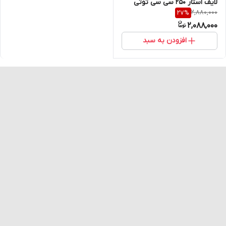
لایف استار 250 سی سی توتی
2,880,000
27
%
فروتی
2,088,000
افزودن به سبد