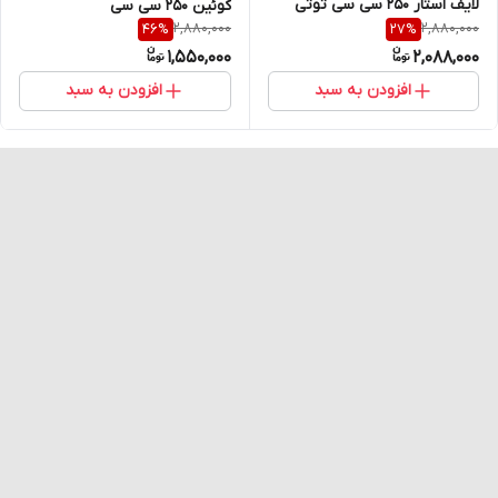
لایف استار 250 سی سی توتی
کوئین 250 سی سی
2,880,000
2,880,000
46
%
27
%
فروتی
1,550,000
2,088,000
افزودن به سبد
افزودن به سبد