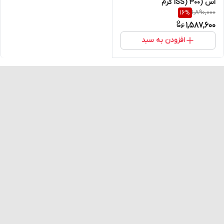
اس (ISS) 300 گرم
1,890,000
16
%
1,587,600
افزودن به سبد