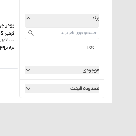
برند
گرمی ISS
,987,000
49,080
ISS
موجودی
محدوده قیمت