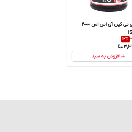
پودر جی تی گین آی اس اس 2000
16
%
3
3,3
افزودن به سبد