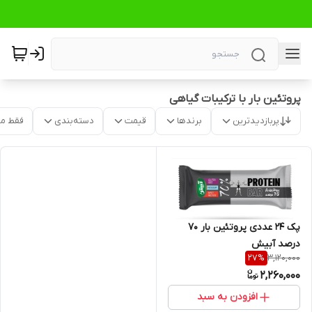
پروتئین بار با ترکیبات گیاهی
پربازدیدترین
برندها
قیمت
دسته‌بندی
فقط م
پک 24 عددی پروتئین بار 70
درصد آبیش
3,120,000
27
%
2,260,000
افزودن به سبد