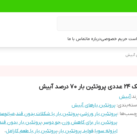
ست حریم خصوصی
درباره ما
تماس با ما
ی آبیش
 پروتئین بار 70 درصد آبیش
ند:
آبیش
ته‌بندی
:
پروتئین بارهای آبیش
چسب‌ها :
پروتئین بار ورزشی
،
پروتئین بار با شکلات بدون قند
،
میانوعد
پروتئین بار برای کاهش وزن
،
جو دوسر
،
پروتئین بار بدون قند
ایزوله سویا
،
فواید پروتئین بار
،
پروتئین بار با طعم کارامل
،