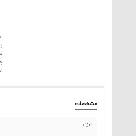
ان
پر
کر
چ
قن
ن
س
ک
آ
مشخصات
فی
پت
انرژی