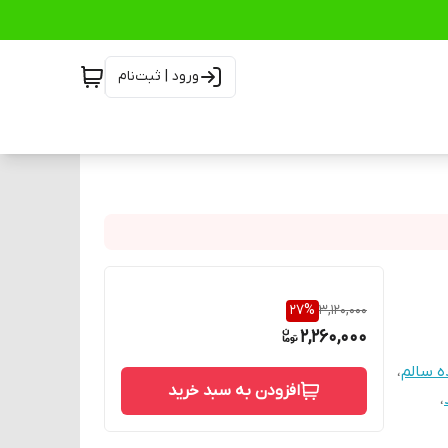
ورود | ثبت‌نام
27
%
3,120,000
2,260,000
ه سالم
،
افزودن به سبد خرید
،