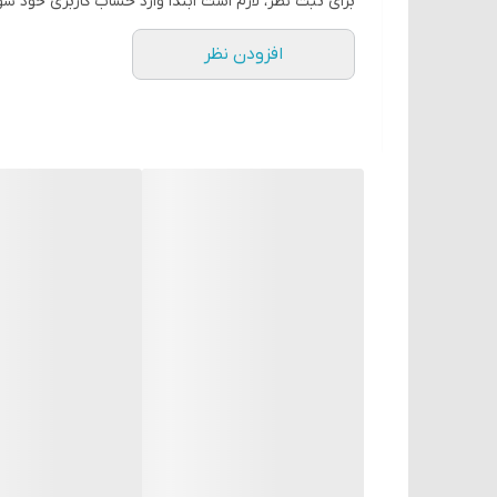
برای ثبت نظر، لازم است ابتدا وارد حساب کاربری خود شو
اگه پروتئین بار 70 درصد ر
افزودن نظر
چرا پروتئین بار ۷۰ درصد آبیش را انتخاب کنیم
؟
۱.
منبع غنی پروتئین با ۷۰ درصد ترکیبات پروتئینی
این پروتئین بار با داشتن ۷۰ در
برای بدن فراهم می‌کنند. این ترکیبات نه‌تنها به عضله‌
۲.
تقویت سیستم ایمنی و بهبود عملکرد بدن
خون، بهبود عملکرد آنزیم‌ها و هورمون‌ها و تعادل pH خون کمک کند.
۳.
کمک به کاهش وزن و کنترل اشتها
اگر به دنبال کاهش وزن هستید، این پروتئین بار می‌تو
کالری کمک کنند. علاوه بر این، جو دوسر موجود در این 
۴.
مناسب برای ورزشکاران و افراد فعال