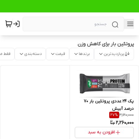
پروتئین بار برای کاهش وزن
پربازدیدترین
برندها
قیمت
دسته‌بندی
فقط م
پک 24 عددی پروتئین بار 70
درصد آبیش
3,120,000
27
%
2,260,000
افزودن به سبد