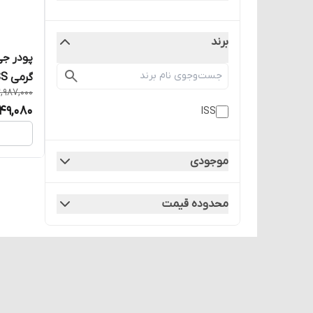
برند
گرمی ISS
,987,000
49,080
ISS
موجودی
محدوده قیمت