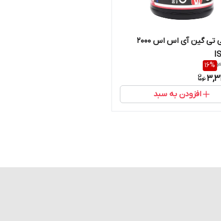
پودر جی تی گین آی اس اس 2000
16
%
3
3,3
افزودن به سبد