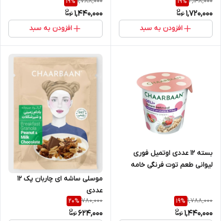
1,788,000
2,148,000
19
%
19
%
1,440,000
1,720,000
افزودن به سبد
افزودن به سبد
بسته 12 عددی اوتمیل فوری
لیوانی طعم توت فرنگی خامه
چاربان
موسلی ساشه ای چاربان پک 12
عددی
780,000
1,788,000
20
%
19
%
624,000
1,440,000