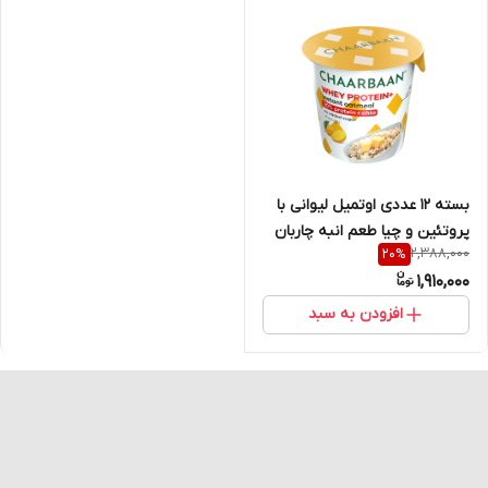
بسته 12 عددی اوتمیل لیوانی با
پروتئین و چیا طعم انبه چاربان
2,388,000
20
%
1,910,000
افزودن به سبد