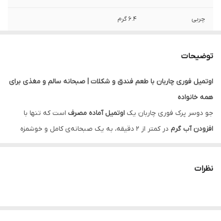
چربی
6.4 گرم
توضیحات
اوتمیل فوری چاربان با طعم فندق و شکلات | صبحانه سالم و مغذی برای
همه خانواده
جو دوسر پرک فوری چاربان یک
اوتمیل آماده مصرف
است که تنها با
افزودن آب گرم
در کمتر از ۲ دقیقه، به یک صبحانه‌ی کامل و خوشمزه
تبدیل می‌شود. این محصول با طعم بی‌نظیر
فندق و کاکائو
، یک وعده
مقوی، سالم و سریع را برای تمام اعضای خانواده از کودک تا بزرگسال
نظرات
فراهم می‌کند.
چرا اوتمیل فوری چاربان؟
اوتمیل چاربان بر پایه
پرک جو دوسر باکیفیت
و غنی شده با
پودر فندق و