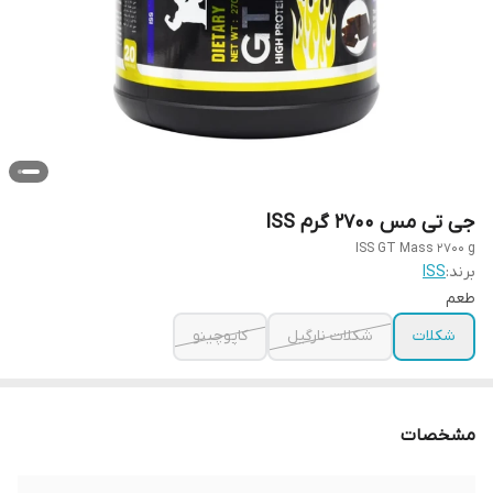
جی تی مس 2700 گرم ISS
ISS GT Mass 2700 g
برند:
ISS
طعم
شکلات
شکلات نارگیل
کاپوچینو
مشخصات