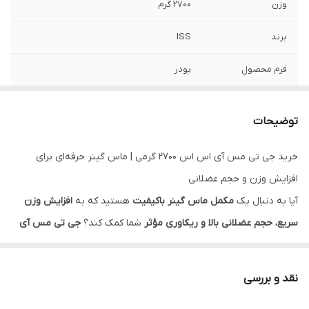
وزن
2700 گرم
برند
ISS
فرم محصول
پودر
جنس محفظه
پلاستیکی
توضیحات
طعم
شکلات، شکلات نارگیل، کاپوچینو
خرید جی تی مس آی اس اس ۲۷۰۰ گرمی | ماس گینر حرفه‌ای برای
شرکت سازنده
اکسیر گستر صبا
افزایش وزن و حجم عضلانی
آیا به دنبال یک
مکمل ماس گینر باکیفیت
هستید که به
افزایش وزن
سریع، حجم عضلانی بالا و ریکاوری مؤثر
شما کمک کند؟
جی تی مس آی
اس اس ۲۷۰۰ گرمی (GT Mass ISS)
، محصولی از
برند معتبر ISS
، یک
ماس گینر حرفه‌ای
است که با
۵۴۰ کالری
،
۲۱ گرم پروتئین
و
۱۰۲ گرم
نقد و بررسی
کربوهیدرات
در هر وعده، نیازهای
دوره حجم‌دهی
را به بهترین شکل