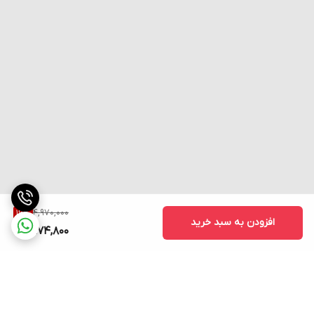
🥛
پروتئین
۲۱ گرم
🍬
کربوهیدرات
۱۰۲ گرم
🍬
قند ساده
۸.۱ گرم
🧈
چربی کل
۱.۵ گرم
❤️
کلسترول
۰ گرم
❤️
اسیدهای چرب اشباع
۰ گرم
ترکیبات اصلی و مواد موثره
ترکیب
نقش و مزیت
🥛
Whey Protein Concentrate
پروتئین وی کنسانتره – جذب
4,970,000
16
%
افزودن به سبد خرید
(WPC)
سریع
4,174,800
🥛
MPC (کنسانتره پروتئین شیر)
ترکیبی از پروتئین وی و کازئین
پروتئین وی خالص – جذب
🥛
WPI (پروتئین وی ایزوله)
فوق‌سریع