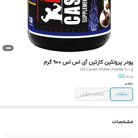
پودر پروتئین کازئین آی اس اس 900 گرم
ISS Casein Protein Powder 900 g
برند:
ISS
طعم
شکلات
شکلات نارگیل
مشخصات