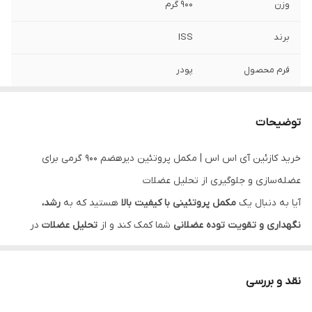
وزن
900 گرم
برند
ISS
فرم محصول
پودر
جنس محفظه
پلاستیکی
توضیحات
طعم
شکلات، شکلات نارگیل
خرید کازئین آی اس اس | مکمل پروتئین دیرهضم ۹۰۰ گرمی برای
شرکت سازنده
اکسیر گستر صبا
عضله‌سازی و جلوگیری از تحلیل عضلات
آیا به دنبال یک
مکمل پروتئینی با کیفیت بالا
هستید که به
رشد،
نگهداری و تقویت توده عضلانی
شما کمک کند و از
تحلیل عضلات
در
دوره‌های ناشتایی جلوگیری نماید؟
کازئین آی اس اس (iSS Casein)
،
محصولی از
شرکت اکسیر گستر صبا (تولید ایران)
، یک مکمل پروتئینی
نقد و بررسی
پیشرفته با
خاصیت دیرهضم
است که
۲۴ گرم پروتئین خالص
را در هر